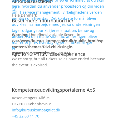
Med dette virksomhedsforløb er formålet, at du skal
Afholdelsessteder
lære, hvordan du anvender procesteori og din viden
om IT service management i virkelighedens verden -
Hele Danmark
|
nemlig i din hverdag. Det konkrete formål bliver
Bestil mere information her
udvikles i samarbejde med jer, så undervisningen
tager udgangspunkt i jeres situation, behov og
Warning
: Undefined variable $event in
ønsker. På den måde sikre du, at læringen bliver
/var/www/kursus-kompagniet.dk/public_html/wp-
målrettet jeres hverdag og jeres udfordringer.
content/themes/Divi-child/single-
Pris: ,-
espresso_events.php
on line
124
Apollo 13 – ITSM case experience
We're sorry, but all tickets sales have ended because
the event is expired.
Kompetenceudviklingsportalerne ApS
Rosenvængets Allé 25
DK-2100 København Ø
info@kursuskompagniet.dk
+
45 22 60 11 70