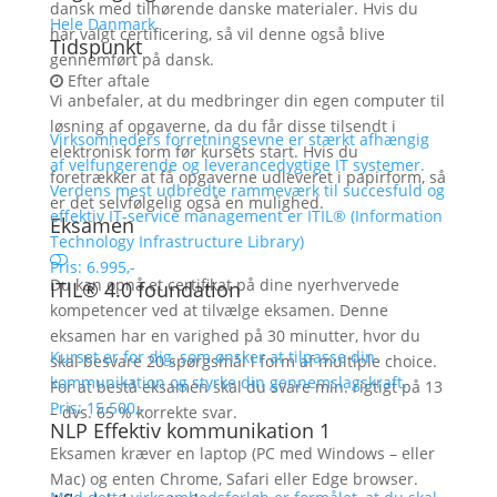
dansk med tilhørende danske materialer. Hvis du
Hele Danmark
har valgt certificering, så vil denne også blive
Tidspunkt
gennemført på dansk.
Efter aftale
Vi anbefaler, at du medbringer din egen computer til
løsning af opgaverne, da du får disse tilsendt i
Virksomheders forretningsevne er stærkt afhængig
elektronisk form før kursets start. Hvis du
af velfungerende og leverancedygtige IT systemer.
foretrækker at få opgaverne udleveret i papirform, så
Verdens mest udbredte rammeværk til succesfuld og
er det selvfølgelig også en mulighed.
effektiv IT-service management er ITIL® (Information
Eksamen
Technology Infrastructure Library)
Pris: 6.995,-
Du kan opnå et certifikat på dine nyerhvervede
ITIL® 4.0 foundation
kompetencer ved at tilvælge eksamen. Denne
eksamen har en varighed på 30 minutter, hvor du
Kurset er for dig, som ønsker at tilpasse din
skal besvare 20 spørgsmål i form af multiple choice.
kommunikation og styrke din gennemslagskraft.
For at bestå eksamen skal du svare min. rigtigt på 13
Pris: 15.500,-
– dvs. 65 % korrekte svar.
NLP Effektiv kommunikation 1
Eksamen kræver en laptop (PC med Windows – eller
Mac) og enten Chrome, Safari eller Edge browser.