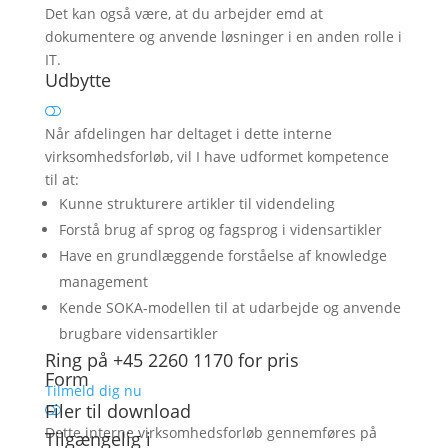
Det kan også være, at du arbejder emd at
dokumentere og anvende løsninger i en anden rolle i
IT.
Udbytte
Når afdelingen har deltaget i dette interne
virksomhedsforløb, vil I have udformet kompetence
til at:
Kunne strukturere artikler til videndeling
Forstå brug af sprog og fagsprog i vidensartikler
Have en grundlæggende forståelse af knowledge
management
Kende SOKA-modellen til at udarbejde og anvende
brugbare vidensartikler
Ring på +45 2260 1170 for pris
Form
Tilmeld dig nu
Filer til download
Dette interne virksomhedsforløb gennemføres på
Tilgængelig i