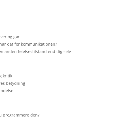
ever og gør
g har det for kommunikationen?
n anden følelsestilstand end dig selv
 kritik
eres betydning
kendelse
 du programmere den?