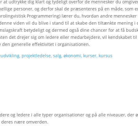
r at udtrykke dig klart og tydeligt overfor de mennesker du omgive
skellige personer, og derfor skal de præsenteres på en måde, som er
eurolingvistisk Programmering) lærer du, hvordan andre mennesker 
nne viden vil du blive i stand til at skabe den tiltænkte mening i 
slagskraft betydeligt og dermed også dine chancer for at få buds
en det drejer sig om ledere eller medarbejdere, vil kendskabet ti
e den generelle effektivitet i organisationen.
e og ledere i alle typer organisationer og på alle niveauer, der ø
il deres nære omverden.