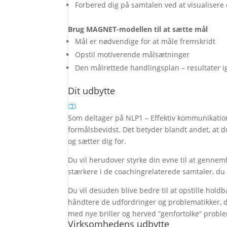
Forbered dig på samtalen ved at visualisere 
Brug MAGNET-modellen til at sætte mål
Mål er nødvendige for at måle fremskridt
Opstil motiverende målsætninger
Den målrettede handlingsplan – resultater 
Dit udbytte
Som deltager på NLP1 – Effektiv kommunikation 
formålsbevidst. Det betyder blandt andet, at du
og sætter dig for.
Du vil herudover styrke din evne til at gennemfø
stærkere i de coachingrelaterede samtaler, d
Du vil desuden blive bedre til at opstille holdba
håndtere de udfordringer og problematikker, 
med nye briller og herved ”genfortolke” proble
Virksomhedens udbytte