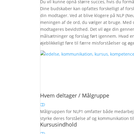
Du vil kunne opnå større succes, hvis du formå
Dine budskaber kan opfattes forskelligt af for
din modtager. Ved at blive klogere på NLP (N
meningen af de ord, du vælger at bruge. Med de
modtageres bevidsthed. Det vil øge din gennem
målsætninger og forslag ført igennem. Hvad ent
øjeblikkeligt føre til færre misforståelser og øg
Hvem deltager / Målgruppe
Målgruppen for NLP1 omfatter både medarbejder
styrke deres forståelse af og kommunikation t
Kursusindhold