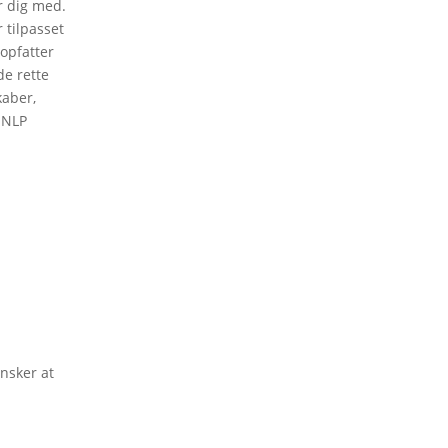
r dig med.
 tilpasset
opfatter
de rette
kaber,
l NLP
nsker at