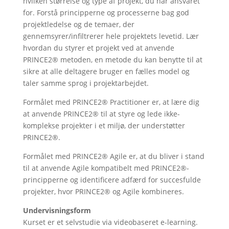
hvilken størrelse og type af projekt, du har ansvaret
for. Forstå principperne og processerne bag god
projektledelse og de temaer, der
gennemsyrer/infiltrerer hele projektets levetid. Lær
hvordan du styrer et projekt ved at anvende
PRINCE2® metoden, en metode du kan benytte til at
sikre at alle deltagere bruger en fælles model og
taler samme sprog i projektarbejdet.
Formålet med PRINCE2® Practitioner er, at lære dig
at anvende PRINCE2® til at styre og lede ikke-
komplekse projekter i et miljø, der understøtter
PRINCE2®.
Formålet med PRINCE2® Agile er, at du bliver i stand
til at anvende Agile kompatibelt med PRINCE2®-
principperne og identificere adfærd for succesfulde
projekter, hvor PRINCE2® og Agile kombineres.
Undervisningsform
Kurset er et selvstudie via videobaseret e-learning.