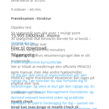
beskrivelse af Scrum.
9 videoer – 60 min.
Prøveksamen –
Struktur
Objektiv test
50 spørgsmål som alle giver 1 muligt point
15.995
DKK
Ekskl. moms
30 spørgsmål skal besvares korrekt for at bestå –
Tilmeld dig nu
altså 60 % rigtige svar
Filer til download
2½ times varighed (150 minutter).
Tilgængelig i
Tillægstid 25 % hvis eksamenssproget ikke er dit
modersmål.
E-learning/Online kursusforløb
Det er tilladt at medbringe den officielle PRINCE2
Agile manual, men ikke andre hjælpemidler.
Til dig der skal sikre at organisationen går den
PRINCE2 Agile Practitioner eksamener kan tages på
rigtige vej. Lær hvordan du skal forholde dig til
engelsk eller tysk.
forandringer, og sikre at du/I går den rigtige vej. En
certificering i Change Management Foundation, og
2 videoer – 47 min.
dermed relevant teoretisk viden og praktiske
Health check
værktøjer, er yderst fordelagtig for dig – uanset om
Hvad kan man bruge et Health Check til
du er projektleder for organisatoriske ændringer, om