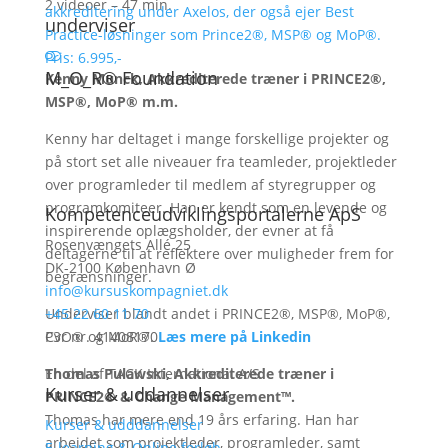
2 videoer – 47 min.
akkreditering under Axelos, der også ejer Best
underviser
Practice-løsninger som Prince2®, MSP® og MoP®.
Pris: 6.995,-
M_O_R® Foundation
Kenny Munck, Akkrediterede træner i PRINCE2®,
MSP®, MoP® m.m.
Kenny har deltaget i mange forskellige projekter og
på stort set alle niveauer fra teamleder, projektleder
over programleder til medlem af styregrupper og
programkomiteer. Han er kendt som en levende og
Kompetenceudviklingsportalerne ApS
inspirerende oplægsholder, der evner at få
Rosenvængets Allé 25
deltagerne til at reflektere over muligheder frem for
DK-2100 København Ø
begrænsninger.
info@kursuskompagniet.dk
Underviser blandt andet i
+
45 22 60 11 70
PRINCE2®, MSP®, MoP®,
P3O® og MoR®.
Cvr nr. 41408170
Læs mere på Linkedin
Thomas Pulawski, Akkrediterede træner i
En del af TACK International A/S
Kurser & uddannelser
PRINCE2® & Change Management™.
Thomas har mere end 19 års erfaring. Han har
Kurser & udddannelser
arbejdet som projektleder, programleder, samt
E-learning & Online forløb