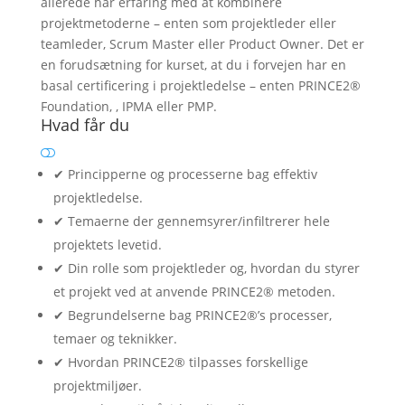
allerede har erfaring med at kombinere
projektmetoderne – enten som projektleder eller
teamleder, Scrum Master eller Product Owner. Det er
en forudsætning for kurset, at du i forvejen har en
basal certificering i projektledelse – enten PRINCE2®
Foundation, , IPMA eller PMP.
Hvad får du
✔ Principperne og processerne bag effektiv
projektledelse.
✔ Temaerne der gennemsyrer/infiltrerer hele
projektets levetid.
✔ Din rolle som projektleder og, hvordan du styrer
et projekt ved at anvende PRINCE2® metoden.
✔ Begrundelserne bag PRINCE2®’s processer,
temaer og teknikker.
✔ Hvordan PRINCE2® tilpasses forskellige
projektmiljøer.