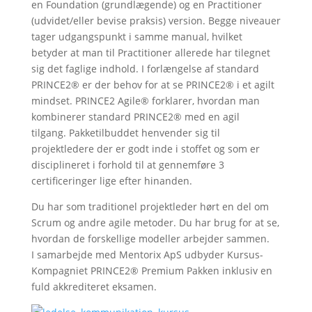
en Foundation (grundlægende) og en Practitioner
(udvidet/eller bevise praksis) version. Begge niveauer
tager udgangspunkt i samme manual, hvilket
betyder at man til Practitioner allerede har tilegnet
sig det faglige indhold. I forlængelse af standard
PRINCE2® er der behov for at se PRINCE2® i et agilt
mindset. PRINCE2 Agile® forklarer, hvordan man
kombinerer standard PRINCE2® med en agil
tilgang. Pakketilbuddet henvender sig til
projektledere der er godt inde i stoffet og som er
disciplineret i forhold til at gennemføre 3
certificeringer lige efter hinanden.
Du har som traditionel projektleder hørt en del om
Scrum og andre agile metoder. Du har brug for at se,
hvordan de forskellige modeller arbejder sammen.
I samarbejde med Mentorix ApS udbyder Kursus-
Kompagniet PRINCE2® Premium Pakken inklusiv en
fuld akkrediteret eksamen.