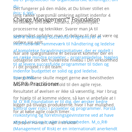
du...
Det fungerer på den måde, at Du bliver stillet en
Pris: 6.995,-
lang række spørgsmål omkring agilitet indenfor 4
Change Management™ Foundation
forskellige områder: Adfærd, projektmiljøet,
processerne og teknikker. Svarer man JA til
spørsmålet opfylder man et delkrav til det at være og
MSP® (Managing Successful Programs) er et
opføre sig agilt.
internationalt rammeværk til håndtering og ledelse
af komplekse forandringsinitiativer, der er opdelt i
Når alle spørgsmålene er besvaret kommer der en
en række mindre projekter – programledelse. Nøglen
udtagelse om det nuværede niveau i Din virksomhed
til at levere succesfulde programmer til tiden og
/ i dit projekt / i dit team.
indenfor budgettet er solid og god ledelse.
Spørgsmålene skulle meget gerne øve bevistheden
Pris: 6.995,-
MSP® Practitioner
om, hvor I / Du er i forhold til den agile rejse.
Resultatet af øvelsen er ikke så væsentlig. Har I brug
for hjælp til at komme videre, så kan vi anbefale at I
M_O_R® Foundation er til dig, der ønsker bedre
kigger på tilvalgs produkterne, hvor I har mulighed
kontrol over risici i projekter og programmer. Forstå
for at købe agile coach timer.
risikostyring og forretningsgevinsterne ved at have
styr på risici og trusler i virksomheden. M_o_R®
Af Jesper Hansen, Agil instruktør.
(Management of Risk) er en internationalt anerkendt