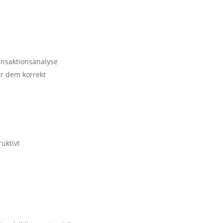
ansaktionsanalyse
rer dem korrekt
uktivt