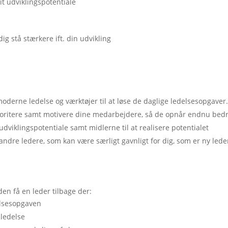
it udviklingspotentiale
n
ig stå stærkere ift. din udvikling
oderne ledelse og værktøjer til at løse de daglige ledelsesopgaver
prioritere samt motivere dine medarbejdere, så de opnår endnu bedr
 udviklingspotentiale samt midlerne til at realisere potentialet
ndre ledere, som kan være særligt gavnligt for dig, som er ny lede
den få en leder tilbage der:
delsesopgaven
l ledelse