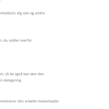
e
holdsvis dig selv og andre
n, du sidder overfor
en, så de også kan løse den
din delegering
demotiverer den enkelte medarbejder