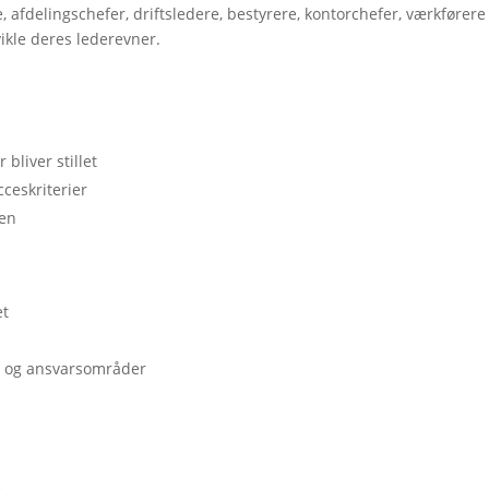
, afdelingschefer, driftsledere, bestyrere, kontorchefer, værkførere
ikle deres lederevner.
bliver stillet
ceskriterier
den
et
er og ansvarsområder