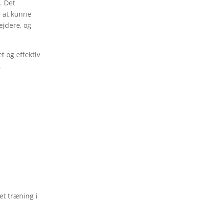
. Det
r at kunne
ejdere, og
 og effektiv
.
et træning i