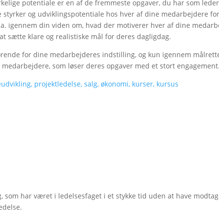
irkelige potentiale er en af de fremmeste opgaver, du har som leder
e styrker og udviklingspotentiale hos hver af dine medarbejdere fo
b.la. igennem din viden om, hvad der motiverer hver af dine medarb
at sætte klare og realistiske mål for deres dagligdag.
ende for dine medarbejderes indstilling, og kun igennem målrettet
 medarbejdere, som løser deres opgaver med et stort engagement
g, som har været i ledelsesfaget i et stykke tid uden at have modtag
edelse.