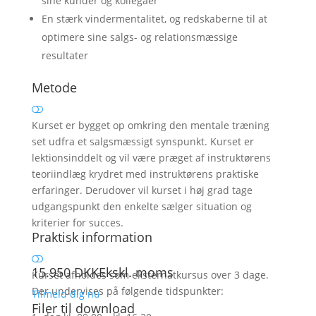
sine kunder og kollegaer
En stærk vindermentalitet, og redskaberne til at
optimere sine salgs- og relationsmæssige
resultater
Metode
Kurset er bygget op omkring den mentale træning
set udfra et salgsmæssigt synspunkt. Kurset er
lektionsinddelt og vil være præget af instruktørens
teoriindlæg krydret med instruktørens praktiske
erfaringer. Derudover vil kurset i høj grad tage
udgangspunkt den enkelte sælger situation og
kriterier for succes.
Praktisk information
15.950
DKK
Ekskl. moms
Kurset afholdes som eksternatkursus over 3 dage.
Der undervises på følgende tidspunkter:
Tilmeld dig nu
Filer til download