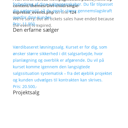
forbedring af dine salgsegenskaber. Du får tilpasset
content/themes/Divi-child/single-
din sælgerstil, så du opnår større gennemslagskraft
espresso_events.php
on line
124
overfor dine kunder.
We're sorry, but all tickets sales have ended because
Pris: 11.950,-
the event is expired.
Den erfarne sælger
Værdibaseret løsningssalg. Kurset er for dig, som
ønsker større sikkerhed i dit salgsarbejde, hvor
planlægning og overblik er afgørende. Du vil på
kurset komme igennem den langsigtede
salgssituation systematisk – fra det øjeblik projektet
og kunden udvælges til kontrakten kan skrives.
Pris: 20.500,-
Projektsalg