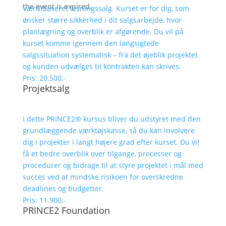
the event is expired.
Værdibaseret løsningssalg. Kurset er for dig, som
ønsker større sikkerhed i dit salgsarbejde, hvor
planlægning og overblik er afgørende. Du vil på
kurset komme igennem den langsigtede
salgssituation systematisk – fra det øjeblik projektet
og kunden udvælges til kontrakten kan skrives.
Pris: 20.500,-
Projektsalg
I dette PRINCE2® kursus bliver du udstyret med den
grundlæggende værktøjskasse, så du kan involvere
dig i projekter i langt højere grad efter kurset. Du vil
få et bedre overblik over tilgange, processer og
procedurer og bidrage til at styre projektet i mål med
succes ved at mindske risikoen for overskredne
deadlines og budgetter.
Pris: 11.900,-
PRINCE2 Foundation