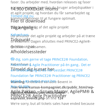
faser. Du arbejder med, hvordan releases og faser
passer sammen, hvordan du bruger arbejdspakker i
14.900
DKK
Ekskl. moms
et agilt projekt, og hvordan du får samarbejdet og
Tilmeld dig nu
kommunikationen til at fungere optimalt.
Filer til download
Tilgængelig i
Dag 3: Afslutning af det agile projekt
København
Du afslutter det agile projekt og arbejder på at træne
Tidspunkt
til eksamen. Dagen afsluttes med PRINCE2-Agile®-
certificeringseksamen.
09:00 - 17:00
Afholdelsessteder
Til dig, som gerne vil tage PRINCE2® Foundation,
København
|
Practitoner & Agile Practitioner på én gang.. Det er
Tilmeld dig kurset her
en forudsætning at du har bestået PRINCE2®
Foundation før PRINCE2® Practitioner og PRINCE2
Agile®. Læs meget mere her..
Warning
: Undefined variable $event in
Pris: 15.995,-
/var/www/kursus-kompagniet.dk/public_html/wp-
Agile Pakken – Scrum Master, AgilePM® &
content/themes/Divi-child/single-
PRINCE2® Agile Practitioner
espresso_events.php
on line
124
We're sorry, but all tickets sales have ended because